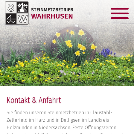
STEINMETZBETRIEB
WAHRHUSEN
Kontakt & Anfahrt
Sie finden unseren Steinmetzbetrieb in Claustahl-
Zellerfeld im Harz und in Delligsen im Landkreis
Holzminden in Niedersachsen. Feste Öffnungszeiten